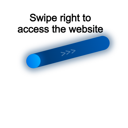
Кроме того, системы кондиционирования воздуха
будут оснащаться все более先进ными системами
управления, которые позволят еще больше
повысить комфорт и энергоэффективность.
Применение
кондиционера в
Кондиционер на
Одинцово
фасаде в Одинцово
В чем разница между
Зачем нужны
кондиционерами в
кондиционеры в
Одинцово
Одинцово